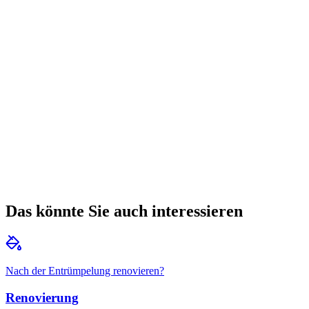
Versichert
Schnelle Antwort
Ihr Name
Telefonnummer
Wobei können wir helfen?
(
optional
)
Angebot anfordern
Rückruf innerhalb von 5 Minuten während der Geschäftsz
Mit dem Absenden stimmen Sie unserer
Datenschutzerklärun
Das könnte Sie auch interessieren
Nach der Entrümpelung renovieren?
Renovierung